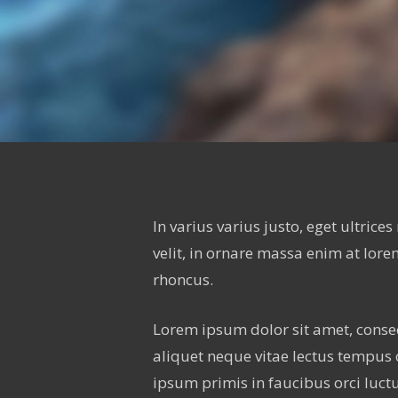
Food for thought
Hit enter to search or ESC to close
In varius varius justo, eget ultric
velit, in ornare massa enim at lore
rhoncus.
Lorem ipsum dolor sit amet, consec
aliquet neque vitae lectus tempus 
ipsum primis in faucibus orci luctus