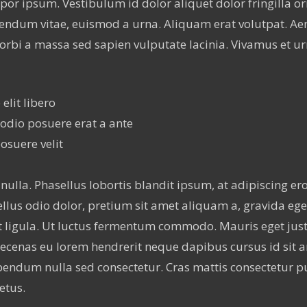
mpor ipsum. Vestibulum id dolor aliquet dolor fringilla 
endum vitae, euismod a urna. Aliquam erat volutpat. Aen
rbi a massa sed sapien vulputate lacinia. Vivamus et urn
elit libero
 odio posuere erat a ante
osuere velit
nulla. Phasellus lobortis blandit ipsum, at adipiscing ero
lus odio dolor, pretium sit amet aliquam a, gravida ege
 ligula. Ut luctus fermentum commodo. Mauris eget justo 
Maecenas eu lorem hendrerit neque dapibus cursus id sit 
ibendum nulla sed consectetur. Cras mattis consectetur 
etus.