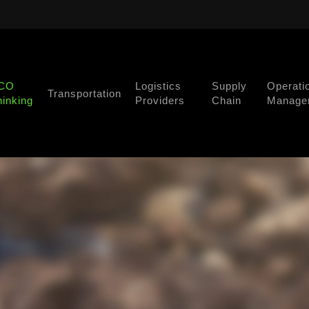
CO
Logistics
Supply
Operati
Transportation
hinking
Providers
Chain
Manage