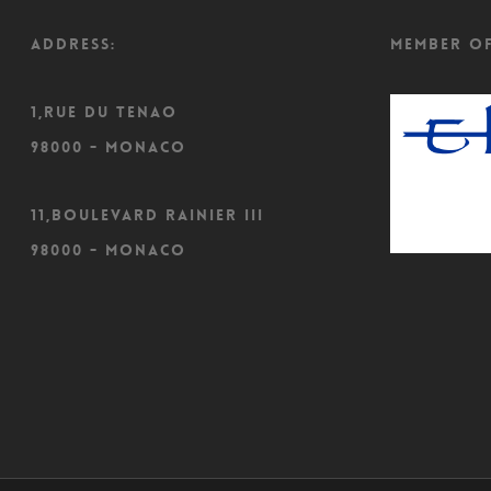
ADDRESS:
Member o
1,Rue du Tenao
98000 - Monaco
11,Boulevard Rainier III
98000 - Monaco