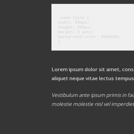
.some-style {
width: 960px;
height: 200px;
margin: 0 auto;
background-color: #000000;
}
Lorem ipsum dolor sit amet, consec
aliquet neque vitae lectus tempus 
Vestibulum ante ipsum primis in fauci
molestie molestie nisl vel imperdie