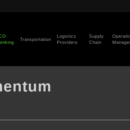
CO
Logistics
Supply
Operati
Transportation
hinking
Providers
Chain
Manage
ementum