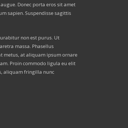
e augue.
Donec porta eros sit amet
um sapien. Suspendisse sagittis
 Curabitur non est purus. Ut
haretra massa. Phasellus
rat metus, at aliquam ipsum ornare
 diam. Proin commodo ligula eu elit
s, aliquam fringilla nunc