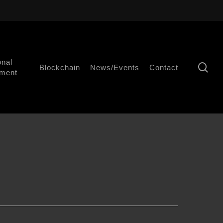
onal
se
Blockchain
News/Events
Contact
ment