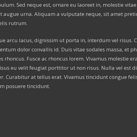
ulum. Sed neque est, ornare eu laoreet in, molestie vita
 augue urna. Aliquam a vulputate neque, sit amet preti
elis rutrum.
que arcu lacus, dignissim ut porta in, interdum vel risus.
ntum dolor convallis id. Duis vitae sodales massa, et p
ies rhoncus. Fusce ac rhoncus lorem. Vivamus molestie e
sus eu velit feugiat porttitor ut non risus. Nulla vel est
r. Curabitur at tellus erat. Vivamus tincidunt congue feli
m posuere tincidunt.